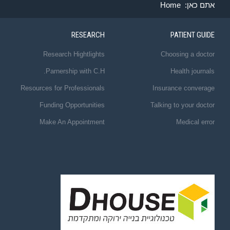
אתם כאן:
Home
RESEARCH
PATIENT GUIDE
Research Hightlights
Choosing a doctor
Parnership with C.H.
Health journals
Resources for Professionals
Insurance converage
Funding Opportunities
Talking to your doctor
Make An Appointment
Medical error