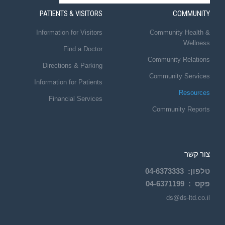
PATIENTS & VISITORS
COMMUNITY
Information for Visitors
Community Health &
Wellness
Find a Doctor
Community Relations
Directions & Parking
Community Services
Information for Patients
Resources
Financial Services
Community Reports
צור קשר
טלפון
:
6373333
04-
פקס :
04-6371199
ds@ds-ltd.co.il