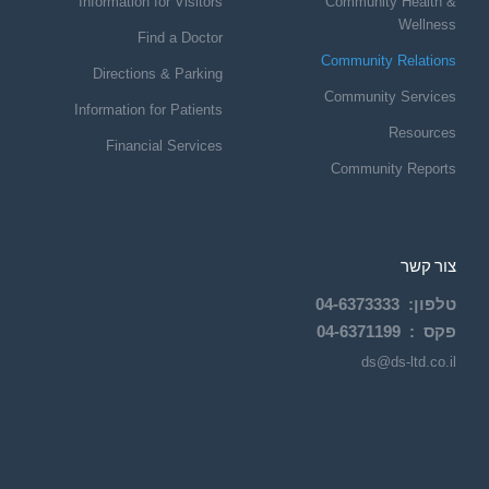
Information for Visitors
Community Health &
Wellness
Find a Doctor
Community Relations
Directions & Parking
Community Services
Information for Patients
Resources
Financial Services
Community Reports
צור קשר
טלפון
:
6373333
04-
פקס :
04-6371199
ds@ds-ltd.co.il