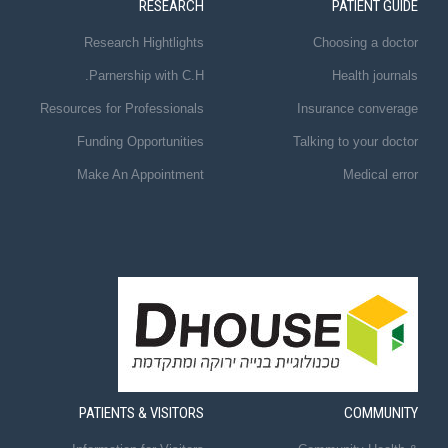
RESEARCH
PATIENT GUIDE
Research Hightlights
Choosing a doctor
Parnership with C.H.
Health journals
Resources for Professionals
Insurance converage
Funding Opportunities
Talking to your doctor
Make An Appointment
Medical error
PATIENTS & VISITORS
COMMUNITY